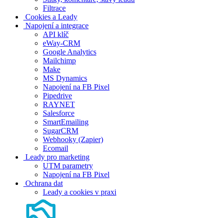
Filtrace
Cookies a Leady
Napojení a integrace
API klíč
eWay-CRM
Google Analytics
Mailchimp
Make
MS Dynamics
Napojení na FB Pixel
Pipedrive
RAYNET
Salesforce
SmartEmailing
SugarCRM
Webhooky (Zapier)
Ecomail
Leady pro marketing
UTM parametry
Napojení na FB Pixel
Ochrana dat
Leady a cookies v praxi