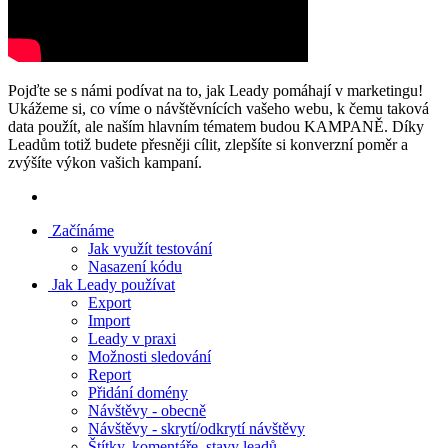
Pojďte se s námi podívat na to, jak Leady pomáhají v marketingu!
Ukážeme si, co víme o návštěvnících vašeho webu, k čemu taková
data použít, ale naším hlavním tématem budou KAMPANĚ. Díky
Leadům totiž budete přesněji cílit, zlepšíte si konverzní poměr a
zvýšíte výkon vašich kampaní.
Začínáme
Jak využít testování
Nasazení kódu
Jak Leady používat
Export
Import
Leady v praxi
Možnosti sledování
Report
Přidání domény
Návštěvy - obecně
Návštěvy - skrytí/odkrytí návštěvy
Štítky, komentáře, stavy leadů