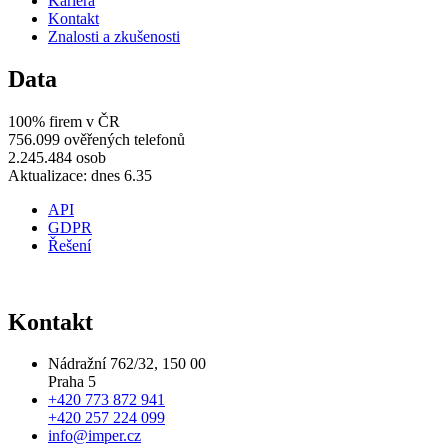
Kariéra
Kontakt
Znalosti a zkušenosti
Data
100% firem v ČR
756.099 ověřených telefonů
2.245.484 osob
Aktualizace: dnes 6.35
API
GDPR
Řešení
Kontakt
Nádražní 762/32, 150 00
Praha 5
+420 773 872 941
+420 257 224 099
info@imper.cz