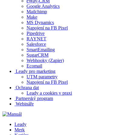
eWay-CRM
Google Analytics
Mailchimp
Make
MS Dynamics
Napojení na FB Pixel
Pipedrive
RAYNET
Salesforce
SmartEmailing
SugarCRM
Webhooky (Zapier)
Ecomail
Leady pro marketing
UTM parametry
Napojení na FB Pixel
Ochrana dat
Leady a cookies v praxi
Partnerský program
Webináře
Leady
Merk