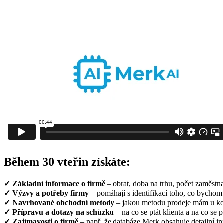
Během 30 vteřin získáte:
✓ Základní informace o firmě
– obrat, doba na trhu, počet zaměstn
✓
Výzvy a potřeby firmy
– pomáhají s identifikací toho, co bychom 
✓
Navrhované obchodní metody
– jakou metodu prodeje mám u konk
✓
Přípravu a dotazy na schůzku
– na co se ptát klienta a na co se p
✓
Zajímavosti o firmě
– např. že databáze Merk obsahuje detailní in