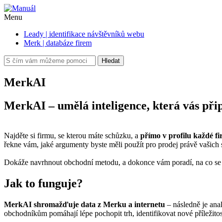
Menu
Leady | identifikace návštěvníků webu
Merk | databáze firem
Hledat
MerkAI
MerkAI – umělá inteligence, která vás při
Najděte si firmu, se kterou máte schůzku, a
přímo v profilu každé 
řekne vám, jaké argumenty byste měli použít pro prodej právě vašich 
Dokáže navrhnout obchodní metodu, a dokonce vám poradí, na co se kl
Jak to funguje?
MerkAI shromažďuje data z Merku a internetu
– následně je ana
obchodníkům pomáhají lépe pochopit trh, identifikovat nové příležitosti