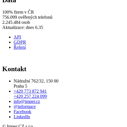
Data
100% firem v ČR
756.099 ověřených telefonů
2.245.484 osob
Aktualizace: dnes 6.35
API
GDPR
Řešení
Kontakt
Nádražní 762/32, 150 00
Praha 5
+420 773 872 941
+420 257 224 099
info@imper.cz
@informace
Facebook
LinkedIn
© Imper CZ s.r.o.