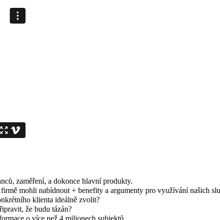
anců, zaměření, a dokonce hlavní produkty.
firmě mohli nabídnout + benefity a argumenty pro využívání našich služe
rétního klienta ideálně zvolit?
řipravit, že budu tázán?
formace o více než 4 milionech subjektů.