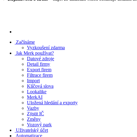
Začínáme
Vyzkoušení zdarma
Jak Merk používat?
Datové zdroje
Detail firmy
Export firem
Filtrace firem
Import
Klíčová slova
Lookalike
MerkAI
Uložená hledání a exporty
Vazby
Zjistit IČ
Změny
Vozový park
Uživatelský účet
Automatizace