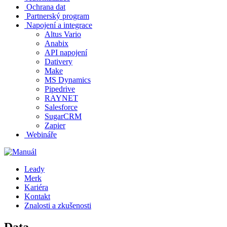
Ochrana dat
Partnerský program
Napojení a integrace
Altus Vario
Anabix
API napojení
Dativery
Make
MS Dynamics
Pipedrive
RAYNET
Salesforce
SugarCRM
Zapier
Webináře
Leady
Merk
Kariéra
Kontakt
Znalosti a zkušenosti