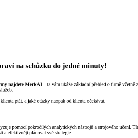
praví na schůzku do jedné minuty!
firmy najdete MerkAI
– ta vám ukáže základní přehled o firmě včetně z
služeb.
ienta ptát, a jaké otázky naopak od klienta očekávat.
lyzuje pomocí pokročilých analytických nástrojů a strojového učení. Tí
 a efektivněji plánovat své strategie.